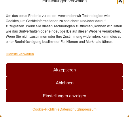
Einstellungen verwalten
auch spezielle therapeutische
Ayurvedaanwendungen, sowie Ayurveda-
Um das beste Erlebnis zu bieten, verwenden wir Technologien wie
Cookies, um Geräteinformationen zu speichern und/oder darauf
Prozessarbeit und ayurvedische
zuzugreifen. Wenn Sie diesen Technologien zustimmen, können wir Daten
wie das Surfverhalten oder eindeutige IDs auf dieser Website verarbeiten.
Ernährungsberatungen.
Wenn Sie nicht zustimmen oder Ihre Zustimmung widerrufen, kann dies zu
Tipps und Empfehlungen aus dem Ayurveda
einer Beeinträchtigung bestimmter Funktionen und Merkmale führen.
und/oder Yoga – wenn erwünscht – gebe ich
Dienste verwalten
gerne bei jedem Behandlungstermin ohne
zusätzliche Kosten.
Akzeptieren
Ablehnen
Einstellungen anzeigen
Cookie-Richtlinie
Datenschutz
Impressum